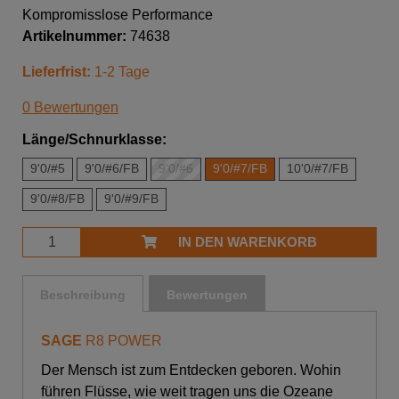
Kompromisslose Performance
Artikelnummer:
74638
Lieferfrist:
1-2 Tage
0 Bewertungen
Länge/Schnurklasse:
9'0/#5
9'0/#6/FB
9'0/#6
9'0/#7/FB
10'0/#7/FB
9'0/#8/FB
9'0/#9/FB
IN DEN WARENKORB
Beschreibung
Bewertungen
SAGE
R8 POWER
Der Mensch ist zum Entdecken geboren. Wohin
führen Flüsse, wie weit tragen uns die Ozeane