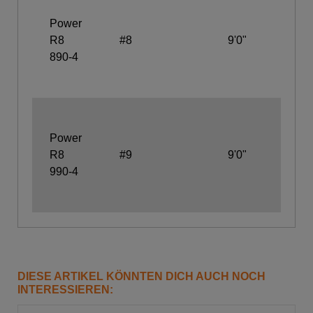
Wel
Power
Wit
R8
#8
9'0"
Ev
890-4
Fig
But
Ful
Wel
Power
Wit
R8
#9
9'0"
Ev
990-4
Fig
But
DIESE ARTIKEL KÖNNTEN DICH AUCH NOCH
INTERESSIEREN: