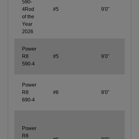
590-
Cig
4Rod
#5
9'0"
Gri
of the
Year
2026
Sn
Power
No
R8
#5
9'0"
Hal
590-4
Wel
Sn
Power
No
R8
#6
9'0"
Hal
690-4
Wel
Sli
Ful
Power
Wel
R8