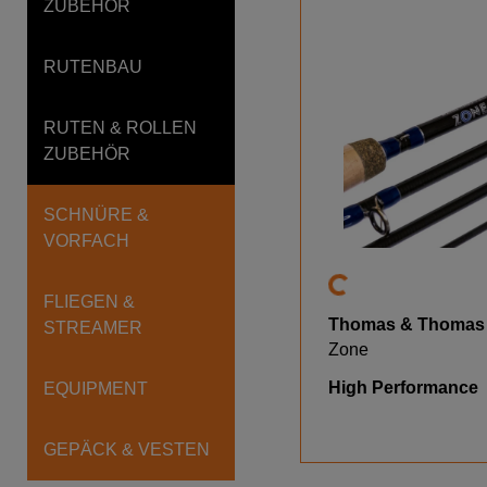
ZUBEHÖR
RUTENBAU
RUTEN & ROLLEN
ZUBEHÖR
SCHNÜRE &
VORFACH
FLIEGEN &
Thomas & Thomas
STREAMER
Zone
High Performance
EQUIPMENT
GEPÄCK & VESTEN