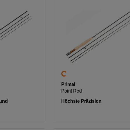
Primal
Point Rod
 und
Höchste Präzision