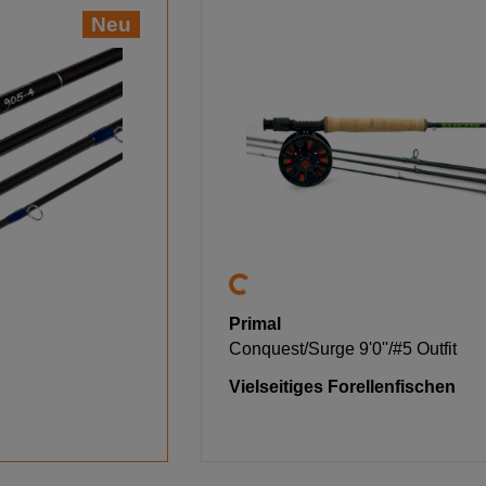
Neu
Primal
Conquest/Surge 9'0''/#5 Outfit
Vielseitiges Forellenfischen