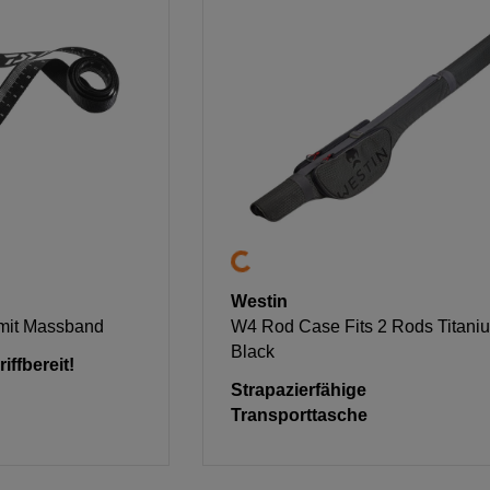
Westin
mit Massband
W4 Rod Case Fits 2 Rods Titani
Black
ffbereit!
Strapazierfähige
Transporttasche