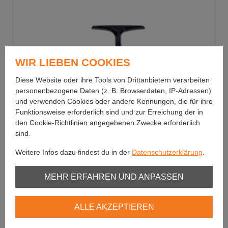
WIR LIEBEN COOKIES
Diese Website oder ihre Tools von Drittanbietern verarbeiten
personenbezogene Daten (z. B. Browserdaten, IP-Adressen)
und verwenden Cookies oder andere Kennungen, die für ihre
Funktionsweise erforderlich sind und zur Erreichung der in
den Cookie-Richtlinien angegebenen Zwecke erforderlich
sind.
Weitere Infos dazu findest du in der
Datenschutzerklärung
.
Daiwa
Unbedingt erforderlich
MEHR ERFAHREN UND ANPASSEN
24 Prorex X LT
Youtube
Leichter und stärker!
ALLE AKZEPTIEREN
Vimeo