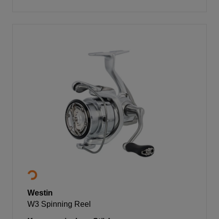
Westin
W3 Spinning Reel