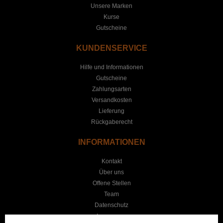
Unsere Marken
Kurse
Gutscheine
KUNDENSERVICE
Hilfe und Informationen
Gutscheine
Zahlungsarten
Versandkosten
Lieferung
Rückgaberecht
INFORMATIONEN
Kontakt
Über uns
Offene Stellen
Team
Datenschutz
Impressum