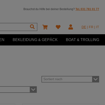
Brauchst du Hilfe bei deiner Bestellung?
Tel. 031 781 01 77
DE
|
FR
|
IT
EN
BEKLEIDUNG & GEPÄCK
BOAT & TROLLING
Sortiert nach