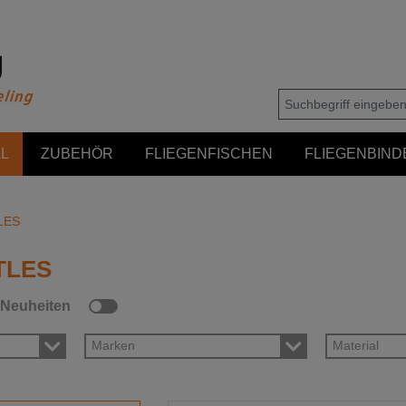
L
ZUBEHÖR
FLIEGENFISCHEN
FLIEGENBIND
LES
TLES
Neuheiten
Marken
Material