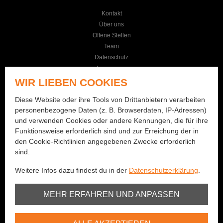
Kontakt
Über uns
Offene Stellen
Team
Datenschutz
Impressum
AGB
WIR LIEBEN COOKIES
KONTAKT
Diese Website oder ihre Tools von Drittanbietern verarbeiten
personenbezogene Daten (z. B. Browserdaten, IP-Adressen)
Seilereistrasse 19
und verwenden Cookies oder andere Kennungen, die für ihre
3114 Wichtrach
Funktionsweise erforderlich sind und zur Erreichung der in
+41 (0)31 781 01 77
den Cookie-Richtlinien angegebenen Zwecke erforderlich
sind.
info@bernhard-fishing.ch
Weitere Infos dazu findest du in der
Datenschutzerklärung
.
Montag geschlossen
Dienstag bis Freitag:
Unbedingt erforderlich
MEHR ERFAHREN UND ANPASSEN
08:00 - 12:00 Uhr / 13:30 - 18:30 Uhr
Samstag:
Youtube
08:00 - 16:00 Uhr