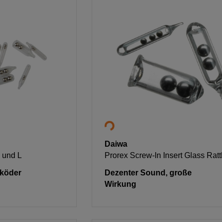
Daiwa
M und L
Prorex Screw-In Insert Glass Ratt
köder
Dezenter Sound, große
Wirkung