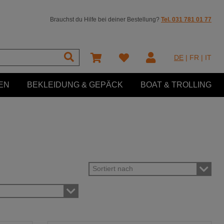
Brauchst du Hilfe bei deiner Bestellung?
Tel. 031 781 01 77
DE
|
FR
|
IT
EN
BEKLEIDUNG & GEPÄCK
BOAT & TROLLING
Sortiert nach