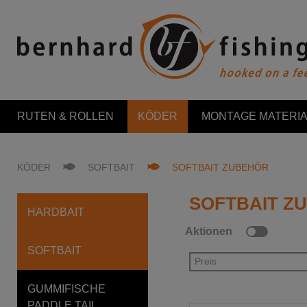
RUTEN & ROLLEN
KÖDER
MONTAGE MATERIA
KÖDER
SOFTBAIT
SOFTBAIT ZUBEHÖR
SOFTBAIT Z
HARDBAIT
Aktionen
SOFTBAIT
Preis
GUMMIFISCHE
PADDLE TAIL