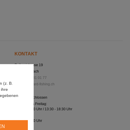
KONTAKT
Seilereistrasse 19
3114 Wichtrach
+41 (0)31 781 01 77
 (z. B.
info@bernhard-fishing.ch
ihre
ngegebenen
Montag geschlossen
Dienstag bis Freitag:
08:00 - 12:00 Uhr / 13:30 - 18:30 Uhr
Samstag:
08:00 - 16:00 Uhr
EN