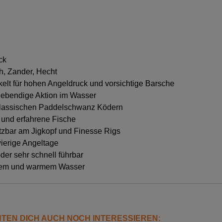
ck
ch, Zander, Hecht
kelt für hohen Angeldruck und vorsichtige Barsche
 lebendige Aktion im Wasser
 klassischen Paddelschwanz Ködern
e und erfahrene Fische
etzbar am Jigkopf und Finesse Rigs
wierige Angeltage
der sehr schnell führbar
altem und warmem Wasser
NTEN DICH AUCH NOCH INTERESSIEREN: