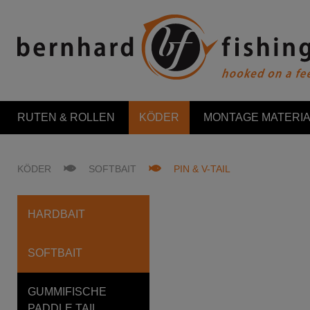
RUTEN & ROLLEN
KÖDER
MONTAGE MATERIA
KÖDER
SOFTBAIT
PIN & V-TAIL
HARDBAIT
SOFTBAIT
GUMMIFISCHE
PADDLE TAIL