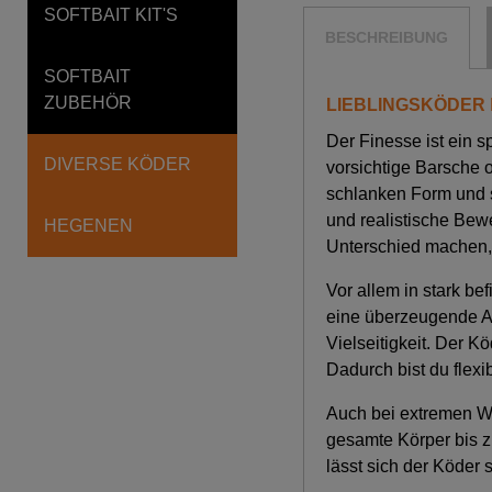
SOFTBAIT KIT'S
BESCHREIBUNG
SOFTBAIT
ZUBEHÖR
LIEBLINGSKÖDER
Der Finesse ist ein s
DIVERSE KÖDER
vorsichtige Barsche 
schlanken Form und s
und realistische Be
HEGENEN
Unterschied machen,
Vor allem in stark b
eine überzeugende Alt
Vielseitigkeit. Der 
Dadurch bist du flexi
Auch bei extremen Wa
gesamte Körper bis z
lässt sich der Köder 