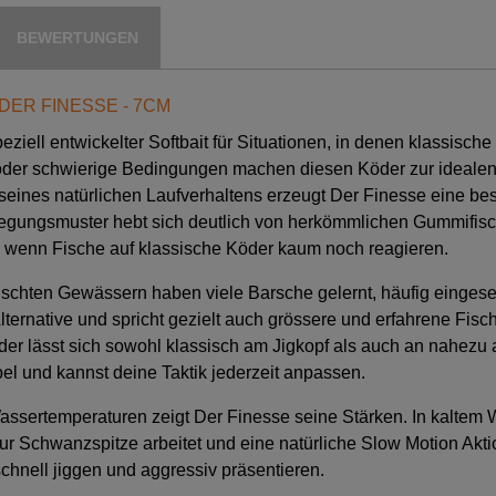
BEWERTUNGEN
DER FINESSE - 7CM
peziell entwickelter Softbait für Situationen, in denen klassis
oder schwierige Bedingungen machen diesen Köder zur idealen 
eines natürlichen Laufverhaltens erzeugt Der Finesse eine b
wegungsmuster hebt sich deutlich von herkömmlichen Gummifi
 wenn Fische auf klassische Köder kaum noch reagieren.
efischten Gewässern haben viele Barsche gelernt, häufig einges
ernative und spricht gezielt auch grössere und erfahrene Fische
Köder lässt sich sowohl klassisch am Jigkopf als auch an nahez
bel und kannst deine Taktik jederzeit anpassen.
ssertemperaturen zeigt Der Finesse seine Stärken. In kaltem 
ur Schwanzspitze arbeitet und eine natürliche Slow Motion Akt
schnell jiggen und aggressiv präsentieren.