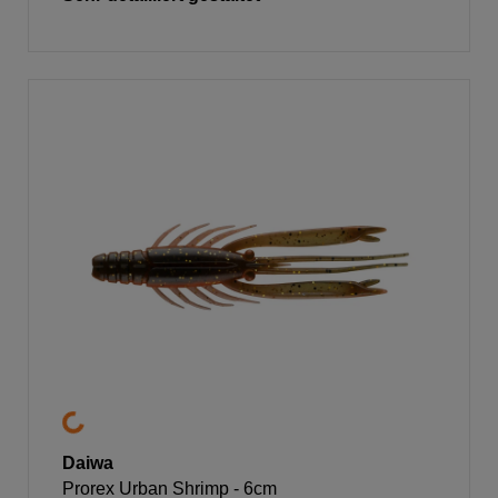
Daiwa
Prorex Urban Shrimp - 6cm