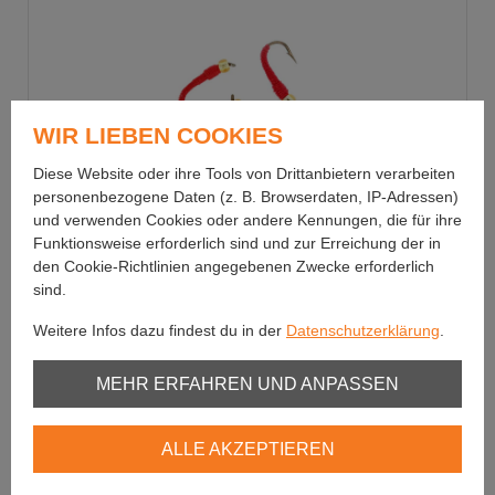
WIR LIEBEN COOKIES
Diese Website oder ihre Tools von Drittanbietern verarbeiten
personenbezogene Daten (z. B. Browserdaten, IP-Adressen)
und verwenden Cookies oder andere Kennungen, die für ihre
Funktionsweise erforderlich sind und zur Erreichung der in
den Cookie-Richtlinien angegebenen Zwecke erforderlich
sind.
Weitere Infos dazu findest du in der
Datenschutzerklärung
.
Zürcher Urs
Züri Nymphe 210-21 #12
Unbedingt erforderlich
MEHR ERFAHREN UND ANPASSEN
100% Swissmade!
Youtube
ALLE AKZEPTIEREN
Vimeo