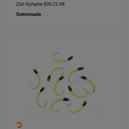
Züri Nymphe 605-21 #8
Swissmade