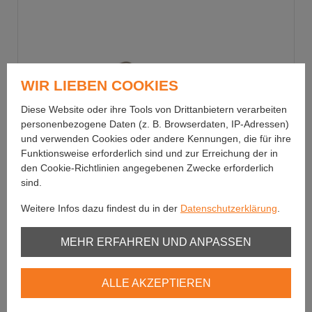
WIR LIEBEN COOKIES
Diese Website oder ihre Tools von Drittanbietern verarbeiten
personenbezogene Daten (z. B. Browserdaten, IP-Adressen)
und verwenden Cookies oder andere Kennungen, die für ihre
Funktionsweise erforderlich sind und zur Erreichung der in
den Cookie-Richtlinien angegebenen Zwecke erforderlich
sind.
Weitere Infos dazu findest du in der
Datenschutzerklärung
.
Williamson
Trick Metal Jig - 18g
Unbedingt erforderlich
MEHR ERFAHREN UND ANPASSEN
Asymmetrisches Körperdesign
Youtube
ALLE AKZEPTIEREN
Vimeo