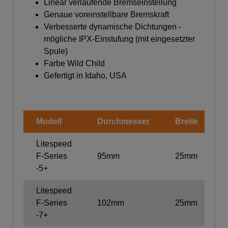
Linear verlaufende Bremseinstellung
Genaue voreinstellbare Bremskraft
Verbesserte dynamische Dichtungen -
mögliche IPX-Einstufung (mit eingesetzter
Spule)
Farbe Wild Child
Gefertigt in Idaho, USA
Modell
Durchmesser
Breite
G
Litespeed
F-Series
95mm
25mm
1
-5+
Litespeed
F-Series
102mm
25mm
1
-7+