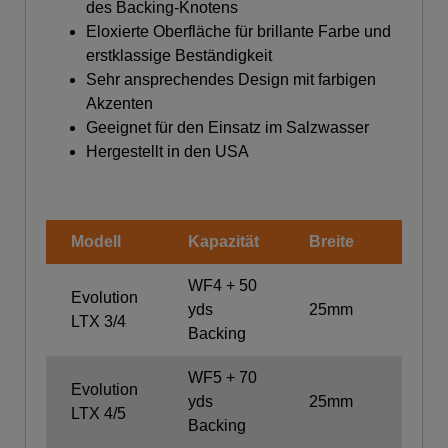
des Backing-Knotens
Eloxierte Oberfläche für brillante Farbe und
erstklassige Beständigkeit
Sehr ansprechendes Design mit farbigen
Akzenten
Geeignet für den Einsatz im Salzwasser
Hergestellt in den USA
Modell
Kapazität
Breite
Gewic
WF4 + 50
Evolution
yds
25mm
119g
LTX 3/4
Backing
WF5 + 70
Evolution
yds
25mm
122g
LTX 4/5
Backing