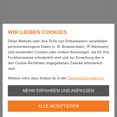
WIR LIEBEN COOKIES
Diese Website oder ihre Tools von Drittanbietern verarbeiten
personenbezogene Daten (z. B. Browserdaten, IP-Adressen)
und verwenden Cookies oder andere Kennungen, die für ihre
Funktionsweise erforderlich sind und zur Erreichung der in
den Cookie-Richtlinien angegebenen Zwecke erforderlich
sind.
Weitere Infos dazu findest du in der
Datenschutzerklärung
.
Fulling Mill
Unbedingt erforderlich
MEHR ERFAHREN UND ANPASSEN
Purple Bullet BL
Youtube
Sinkt sehr schnell
ALLE AKZEPTIEREN
Vimeo