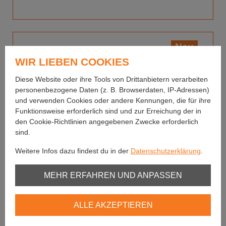
Neu
WIR LIEBEN COOKIES
Diese Website oder ihre Tools von Drittanbietern verarbeiten
personenbezogene Daten (z. B. Browserdaten, IP-Adressen)
und verwenden Cookies oder andere Kennungen, die für ihre
Funktionsweise erforderlich sind und zur Erreichung der in
den Cookie-Richtlinien angegebenen Zwecke erforderlich
sind.
Weitere Infos dazu findest du in der
Datenschutzerklärung
.
Unbedingt erforderlich
MEHR ERFAHREN UND ANPASSEN
Youtube
ALLE AKZEPTIEREN
Fulling Mill
Vimeo
Juglarets MF Orange BL