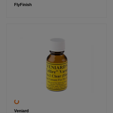
FlyFinish
Veniard