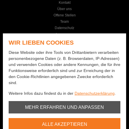
Kontakt
Über uns
Offene Stellen
Team
Datenschutz
Impressum
AGB
WIR LIEBEN COOKIES
KONTAKT
Diese Website oder ihre Tools von Drittanbietern verarbeiten
personenbezogene Daten (z. B. Browserdaten, IP-Adressen)
Seilereistrasse 19
und verwenden Cookies oder andere Kennungen, die für ihre
3114 Wichtrach
Funktionsweise erforderlich sind und zur Erreichung der in
+41 (0)31 781 01 77
den Cookie-Richtlinien angegebenen Zwecke erforderlich
info@bernhard-fishing.ch
sind.
Weitere Infos dazu findest du in der
Datenschutzerklärung
.
Montag geschlossen
Dienstag bis Freitag:
Unbedingt erforderlich
MEHR ERFAHREN UND ANPASSEN
08:00 - 12:00 Uhr / 13:30 - 18:30 Uhr
Samstag:
Youtube
08:00 - 16:00 Uhr
ALLE AKZEPTIEREN
Vimeo