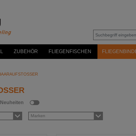
L
ZUBEHÖR
FLIEGENFISCHEN
FLIEGENBIND
HAARAUFSTOSSER
OSSER
Neuheiten
Marken