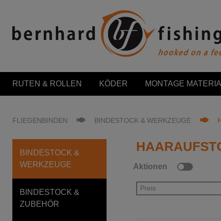
RUTEN & ROLLEN
KÖDER
MONTAGE MATERIA
FLIEGENBINDEN
BINDESTOCK & WERKZEUGE
HAARAUFST
BINDESTOCK &
WERKZEUGE
Aktionen
Preis
BINDESTOCK &
ZUBEHÖR