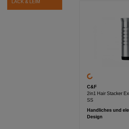
LACK & LEIM
C&F
2in1 Hair Stacker E
SS
Handliches und el
Design