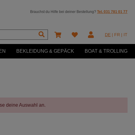
Brauchst du Hilfe bei deiner Bestellung?
Tel. 031 781 01 77
DE
|
FR
|
IT
EN
BEKLEIDUNG & GEPÄCK
BOAT & TROLLING
sse deine Auswahl an.