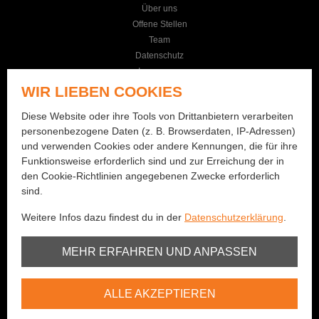
Über uns
Offene Stellen
Team
Datenschutz
Impressum
AGB
WIR LIEBEN COOKIES
KONTAKT
Diese Website oder ihre Tools von Drittanbietern verarbeiten
personenbezogene Daten (z. B. Browserdaten, IP-Adressen)
Seilereistrasse 19
und verwenden Cookies oder andere Kennungen, die für ihre
3114 Wichtrach
Funktionsweise erforderlich sind und zur Erreichung der in
+41 (0)31 781 01 77
den Cookie-Richtlinien angegebenen Zwecke erforderlich
sind.
info@bernhard-fishing.ch
Weitere Infos dazu findest du in der
Datenschutzerklärung
.
Montag geschlossen
Dienstag bis Freitag:
Unbedingt erforderlich
MEHR ERFAHREN UND ANPASSEN
08:00 - 12:00 Uhr / 13:30 - 18:30 Uhr
Samstag:
Youtube
08:00 - 16:00 Uhr
ALLE AKZEPTIEREN
Vimeo