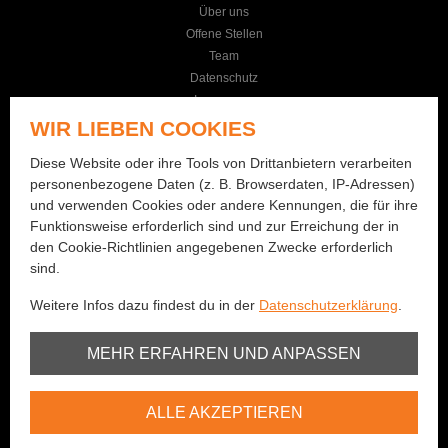
Über uns
Offene Stellen
Team
Datenschutz
Impressum
AGB
WIR LIEBEN COOKIES
KONTAKT
Diese Website oder ihre Tools von Drittanbietern verarbeiten
personenbezogene Daten (z. B. Browserdaten, IP-Adressen)
Seilereistrasse 19
und verwenden Cookies oder andere Kennungen, die für ihre
3114 Wichtrach
Funktionsweise erforderlich sind und zur Erreichung der in
+41 (0)31 781 01 77
den Cookie-Richtlinien angegebenen Zwecke erforderlich
sind.
info@bernhard-fishing.ch
Weitere Infos dazu findest du in der
Datenschutzerklärung
.
Montag geschlossen
Dienstag bis Freitag:
Unbedingt erforderlich
MEHR ERFAHREN UND ANPASSEN
08:00 - 12:00 Uhr / 13:30 - 18:30 Uhr
Samstag:
Youtube
08:00 - 16:00 Uhr
ALLE AKZEPTIEREN
Vimeo