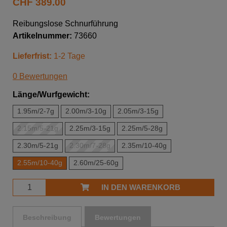
CHF
389.00
Reibungslose Schnurführung
Artikelnummer:
73660
Lieferfrist:
1-2 Tage
0 Bewertungen
Länge/Wurfgewicht:
1.95m/2-7g
2.00m/3-10g
2.05m/3-15g
2.15m/5-21g
2.25m/3-15g
2.25m/5-28g
2.30m/5-21g
2.30m/7-28g
2.35m/10-40g
2.55m/10-40g
2.60m/25-60g
IN DEN WARENKORB
Beschreibung
Bewertungen