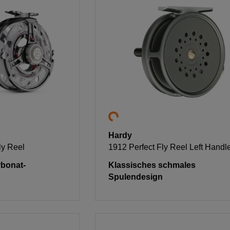
Hardy
ly Reel
1912 Perfect Fly Reel Left Handl
rbonat-
Klassisches schmales
Spulendesign