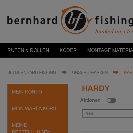
RUTEN & ROLLEN
KÖDER
MONTAGE MATERIA
BEI BERNHARD FISHING
UNSERE MARKEN
HAR
HARDY
MEIN KONTO
Aktionen
MEIN WARENKORB
Preis
MEINE
BESTELLUNGEN