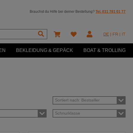
Brauchst du Hilfe bei deiner Bestellung?
Tel. 031 781 01 77
DE
|
FR
|
IT
EN
BEKLEIDUNG & GEPÄCK
BOAT & TROLLING
Sortiert nach: Bestseller
Schnurklasse