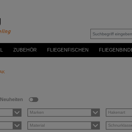
L
ZUBEHÖR
FLIEGENFISCHEN
FLIEGENBIND
AK
Neuheiten
Marken
Hakenart
Material
Schnurklass