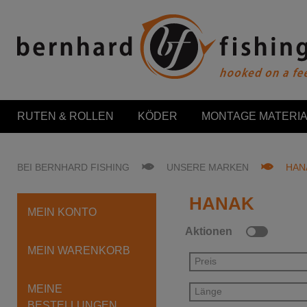
RUTEN & ROLLEN
KÖDER
MONTAGE MATERIA
BEI BERNHARD FISHING
UNSERE MARKEN
HAN
HANAK
MEIN KONTO
Aktionen
MEIN WARENKORB
Preis
MEINE
Länge
BESTELLUNGEN