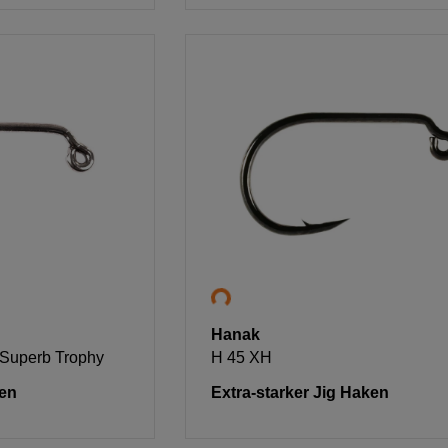
Hanak
 Superb Trophy
H 45 XH
en
Extra-starker Jig Haken