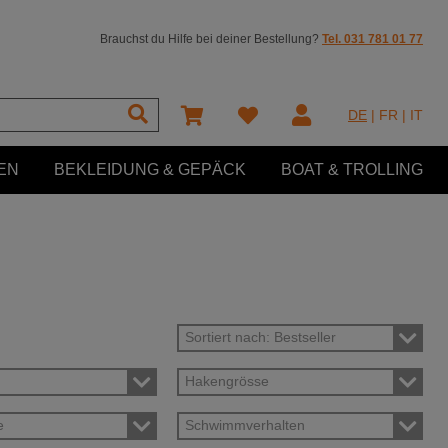
Brauchst du Hilfe bei deiner Bestellung?
Tel. 031 781 01 77
DE
|
FR
|
IT
EN
BEKLEIDUNG & GEPÄCK
BOAT & TROLLING
Sortiert nach: Bestseller
Hakengrösse
e
Schwimmverhalten