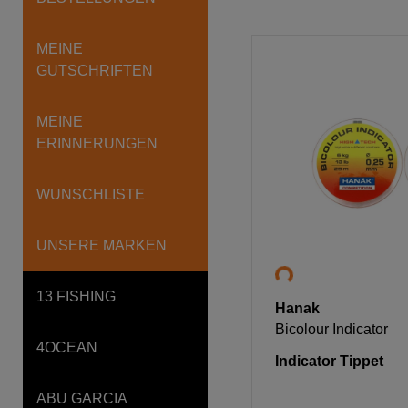
MEINE
GUTSCHRIFTEN
MEINE
ERINNERUNGEN
WUNSCHLISTE
UNSERE MARKEN
13 FISHING
Hanak
Bicolour Indicator
4OCEAN
Indicator Tippet
ABU GARCIA