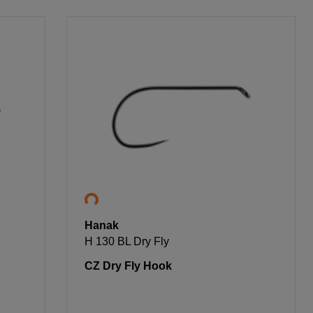
Hanak
H 130 BL Dry Fly
CZ Dry Fly Hook