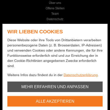
Über uns
Offene Stellen
Team
Datenschutz
Impressum
AGB
WIR LIEBEN COOKIES
KONTAKT
Diese Website oder ihre Tools von Drittanbietern verarbeiten
personenbezogene Daten (z. B. Browserdaten, IP-Adressen)
Seilereistrasse 19
und verwenden Cookies oder andere Kennungen, die für ihre
3114 Wichtrach
Funktionsweise erforderlich sind und zur Erreichung der in
+41 (0)31 781 01 77
den Cookie-Richtlinien angegebenen Zwecke erforderlich
sind.
info@bernhard-fishing.ch
Weitere Infos dazu findest du in der
Datenschutzerklärung
.
Montag geschlossen
Dienstag bis Freitag:
Unbedingt erforderlich
MEHR ERFAHREN UND ANPASSEN
08:00 - 12:00 Uhr / 13:30 - 18:30 Uhr
Samstag:
Youtube
08:00 - 16:00 Uhr
ALLE AKZEPTIEREN
Vimeo