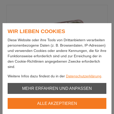
WIR LIEBEN COOKIES
Diese Website oder ihre Tools von Drittanbietern verarbeiten
personenbezogene Daten (z. B. Browserdaten, IP-Adressen)
und verwenden Cookies oder andere Kennungen, die für ihre
Funktionsweise erforderlich sind und zur Erreichung der in
den Cookie-Richtlinien angegebenen Zwecke erforderlich
sind.
Weitere Infos dazu findest du in der
Datenschutzerklärung
.
Unbedingt erforderlich
MEHR ERFAHREN UND ANPASSEN
Fulling Mill
Youtube
Tactical Dry Fly Dubbing Selection
ALLE AKZEPTIEREN
Vimeo
Vollsynthetisches Dubbing