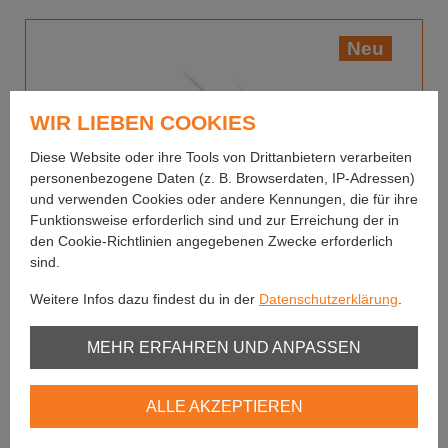
Neu
WIR LIEBEN COOKIES
Diese Website oder ihre Tools von Drittanbietern verarbeiten
personenbezogene Daten (z. B. Browserdaten, IP-Adressen)
und verwenden Cookies oder andere Kennungen, die für ihre
Funktionsweise erforderlich sind und zur Erreichung der in
den Cookie-Richtlinien angegebenen Zwecke erforderlich
sind.
Weitere Infos dazu findest du in der
Datenschutzerklärung
.
Unbedingt erforderlich
MEHR ERFAHREN UND ANPASSEN
Fulling Mill
Youtube
Bassetts Simple CDC Caddis BL
ALLE AKZEPTIEREN
Vimeo
Imitiert zahlreiche
Köcherfliegenarten