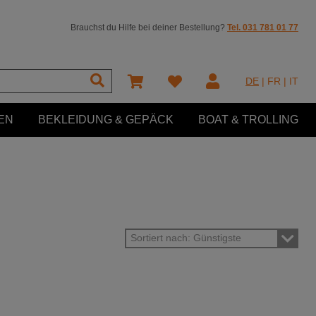
Brauchst du Hilfe bei deiner Bestellung?
Tel. 031 781 01 77
DE
|
FR
|
IT
EN
BEKLEIDUNG & GEPÄCK
BOAT & TROLLING
Sortiert nach: Günstigste