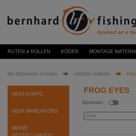
RUTEN & ROLLEN
KÖDER
MONTAGE MATERIA
BEI BERNHARD FISHING
UNSERE MARKEN
FRO
FROG EYES
MEIN KONTO
Aktionen
MEIN WARENKORB
Preis
MEINE
BESTELLUNGEN