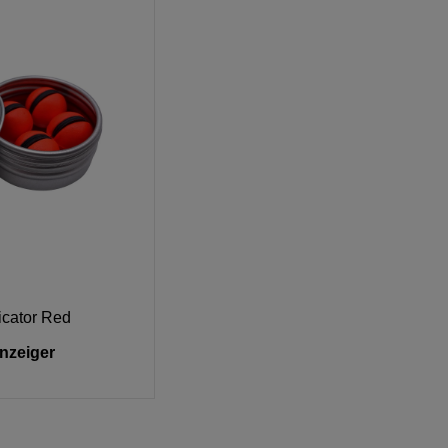
icator Red
anzeiger