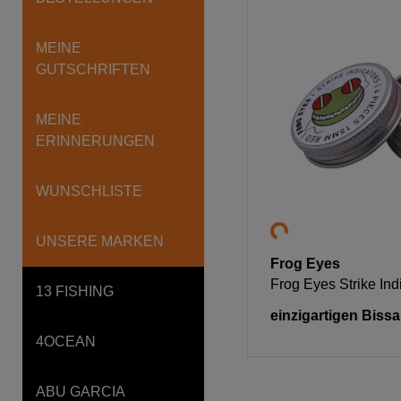
MEINE
GUTSCHRIFTEN
MEINE
ERINNERUNGEN
WUNSCHLISTE
UNSERE MARKEN
Frog Eyes
Frog Eyes Strike Ind
13 FISHING
einzigartigen Biss
4OCEAN
ABU GARCIA