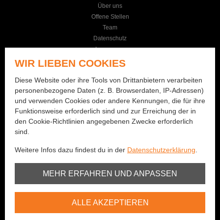
Über uns
Offene Stellen
Team
Datenschutz
Impressum
AGB
WIR LIEBEN COOKIES
KONTAKT
Diese Website oder ihre Tools von Drittanbietern verarbeiten
personenbezogene Daten (z. B. Browserdaten, IP-Adressen)
Seilereistrasse 19
und verwenden Cookies oder andere Kennungen, die für ihre
3114 Wichtrach
Funktionsweise erforderlich sind und zur Erreichung der in
+41 (0)31 781 01 77
den Cookie-Richtlinien angegebenen Zwecke erforderlich
sind.
info@bernhard-fishing.ch
Weitere Infos dazu findest du in der
Datenschutzerklärung
.
Montag geschlossen
Dienstag bis Freitag:
Unbedingt erforderlich
MEHR ERFAHREN UND ANPASSEN
08:00 - 12:00 Uhr / 13:30 - 18:30 Uhr
Samstag:
Youtube
08:00 - 16:00 Uhr
ALLE AKZEPTIEREN
Vimeo