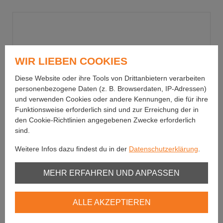
WIR LIEBEN COOKIES
Diese Website oder ihre Tools von Drittanbietern verarbeiten
personenbezogene Daten (z. B. Browserdaten, IP-Adressen)
und verwenden Cookies oder andere Kennungen, die für ihre
Funktionsweise erforderlich sind und zur Erreichung der in
den Cookie-Richtlinien angegebenen Zwecke erforderlich
sind.
Weitere Infos dazu findest du in der
Datenschutzerklärung
.
Unbedingt erforderlich
MEHR ERFAHREN UND ANPASSEN
Fiiish
Youtube
Nr.2.5 Black Minnow Combo+Body Off Shore -
ALLE AKZEPTIEREN
10.5cm
Vimeo