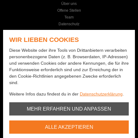
Über uns
Offene Stellen
Team
Datenschutz
Impressum
AGB
WIR LIEBEN COOKIES
KONTAKT
Diese Website oder ihre Tools von Drittanbietern verarbeiten
personenbezogene Daten (z. B. Browserdaten, IP-Adressen)
Seilereistrasse 19
und verwenden Cookies oder andere Kennungen, die für ihre
3114 Wichtrach
Funktionsweise erforderlich sind und zur Erreichung der in
+41 (0)31 781 01 77
den Cookie-Richtlinien angegebenen Zwecke erforderlich
sind.
info@bernhard-fishing.ch
Weitere Infos dazu findest du in der
Datenschutzerklärung
.
Montag geschlossen
Dienstag bis Freitag:
Unbedingt erforderlich
MEHR ERFAHREN UND ANPASSEN
08:00 - 12:00 Uhr / 13:30 - 18:30 Uhr
Samstag:
Youtube
08:00 - 16:00 Uhr
ALLE AKZEPTIEREN
Vimeo