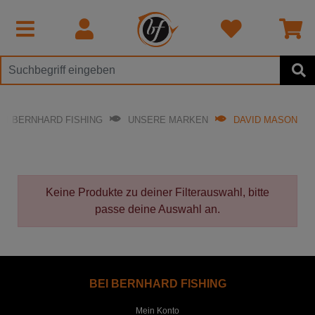
EI BERNHARD FISHING
UNSERE MARKEN
DAVID MASON
Keine Produkte zu deiner Filterauswahl, bitte
passe deine Auswahl an.
BEI BERNHARD FISHING
Mein Konto