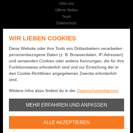
Über uns
Offene Stellen
Team
Datenschutz
Impressum
AGB
WIR LIEBEN COOKIES
KONTAKT
Diese Website oder ihre Tools von Drittanbietern verarbeiten
personenbezogene Daten (z. B. Browserdaten, IP-Adressen)
Seilereistrasse 19
und verwenden Cookies oder andere Kennungen, die für ihre
3114 Wichtrach
Funktionsweise erforderlich sind und zur Erreichung der in
+41 (0)31 781 01 77
den Cookie-Richtlinien angegebenen Zwecke erforderlich
sind.
info@bernhard-fishing.ch
Weitere Infos dazu findest du in der
Datenschutzerklärung
.
Montag geschlossen
Dienstag bis Freitag:
Unbedingt erforderlich
MEHR ERFAHREN UND ANPASSEN
08:00 - 12:00 Uhr / 13:30 - 18:30 Uhr
Samstag:
Youtube
08:00 - 16:00 Uhr
ALLE AKZEPTIEREN
Vimeo