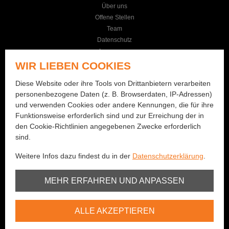
Über uns
Offene Stellen
Team
Datenschutz
Impressum
AGB
WIR LIEBEN COOKIES
KONTAKT
Diese Website oder ihre Tools von Drittanbietern verarbeiten
personenbezogene Daten (z. B. Browserdaten, IP-Adressen)
Seilereistrasse 19
und verwenden Cookies oder andere Kennungen, die für ihre
3114 Wichtrach
Funktionsweise erforderlich sind und zur Erreichung der in
+41 (0)31 781 01 77
den Cookie-Richtlinien angegebenen Zwecke erforderlich
sind.
info@bernhard-fishing.ch
Weitere Infos dazu findest du in der
Datenschutzerklärung
.
Montag geschlossen
Dienstag bis Freitag:
Unbedingt erforderlich
MEHR ERFAHREN UND ANPASSEN
08:00 - 12:00 Uhr / 13:30 - 18:30 Uhr
Samstag:
Youtube
08:00 - 16:00 Uhr
ALLE AKZEPTIEREN
Vimeo