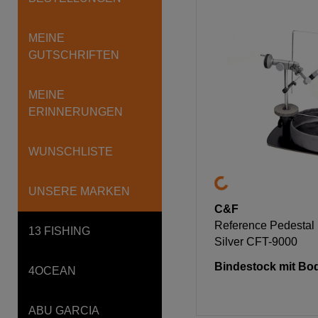
MEINE
GUTSCHRIFTEN
MEINE
ERINNERUNGEN
WUNSCHLISTE
UNSERE MARKEN
C&F
Reference Pedestal 
13 FISHING
Silver CFT-9000
Bindestock mit Bod
4OCEAN
ABU GARCIA