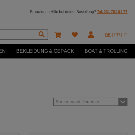
Brauchst du Hilfe bei deiner Bestellung?
Tel. 031 781 01 77
DE
|
FR
|
IT
EN
BEKLEIDUNG & GEPÄCK
BOAT & TROLLING
Sortiert nach: Teuerste