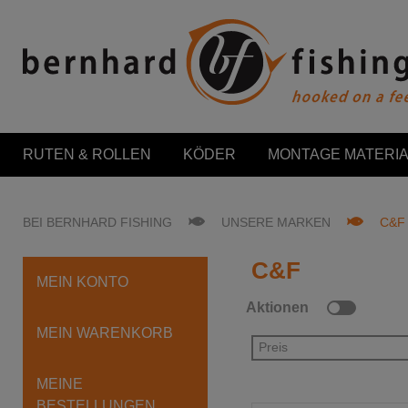
RUTEN & ROLLEN
KÖDER
MONTAGE MATERIA
BEI BERNHARD FISHING
UNSERE MARKEN
C&F
C&F
MEIN KONTO
Aktionen
MEIN WARENKORB
Preis
MEINE
BESTELLUNGEN