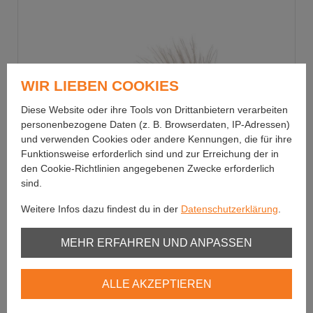
WIR LIEBEN COOKIES
Diese Website oder ihre Tools von Drittanbietern verarbeiten
personenbezogene Daten (z. B. Browserdaten, IP-Adressen)
und verwenden Cookies oder andere Kennungen, die für ihre
Funktionsweise erforderlich sind und zur Erreichung der in
den Cookie-Richtlinien angegebenen Zwecke erforderlich
sind.
Weitere Infos dazu findest du in der
Datenschutzerklärung
.
Catchy Flies
Unbedingt erforderlich
MEHR ERFAHREN UND ANPASSEN
CDC March Brown Dun BL
Youtube
Muster im Einflügel-Stil
ALLE AKZEPTIEREN
Vimeo