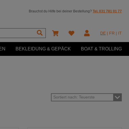
Brauchst du Hilfe bei deiner Bestellung?
Tel. 031 781 01 77
DE
|
FR
|
IT
EN
BEKLEIDUNG & GEPÄCK
BOAT & TROLLING
Sortiert nach: Teuerste