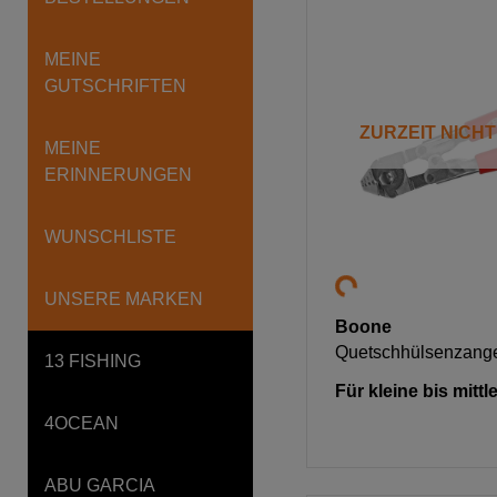
MEINE
GUTSCHRIFTEN
ZURZEIT NICH
MEINE
ERINNERUNGEN
WUNSCHLISTE
UNSERE MARKEN
Boone
Quetschhülsenzange
13 FISHING
Für kleine bis mitt
4OCEAN
ABU GARCIA