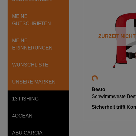
MEINE
GUTSCHRIFTEN
ZURZEIT NICH
MEINE
ERINNERUNGEN
WUNSCHLISTE
UNSERE MARKEN
Besto
Schwimmweste Best
13 FISHING
Sicherheit trifft Ko
4OCEAN
ABU GARCIA