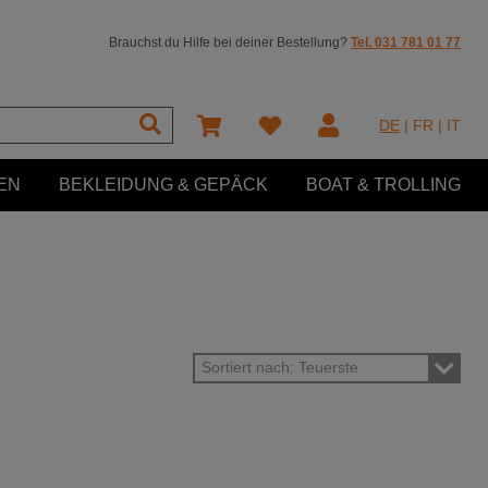
Brauchst du Hilfe bei deiner Bestellung?
Tel. 031 781 01 77
DE
|
FR
|
IT
EN
BEKLEIDUNG & GEPÄCK
BOAT & TROLLING
Sortiert nach: Teuerste