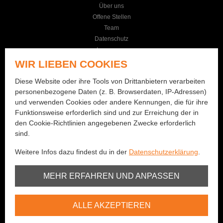
Über uns
Offene Stellen
Team
Datenschutz
Impressum
AGB
WIR LIEBEN COOKIES
KONTAKT
Diese Website oder ihre Tools von Drittanbietern verarbeiten
personenbezogene Daten (z. B. Browserdaten, IP-Adressen)
Seilereistrasse 19
und verwenden Cookies oder andere Kennungen, die für ihre
3114 Wichtrach
Funktionsweise erforderlich sind und zur Erreichung der in
+41 (0)31 781 01 77
den Cookie-Richtlinien angegebenen Zwecke erforderlich
sind.
info@bernhard-fishing.ch
Weitere Infos dazu findest du in der
Datenschutzerklärung
.
Montag geschlossen
Dienstag bis Freitag:
Unbedingt erforderlich
MEHR ERFAHREN UND ANPASSEN
08:00 - 12:00 Uhr / 13:30 - 18:30 Uhr
Samstag:
Youtube
08:00 - 16:00 Uhr
ALLE AKZEPTIEREN
Vimeo