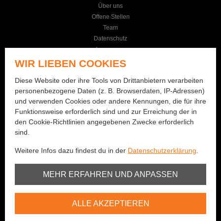
Über uns
Offene Stellen
Team
Datenschutz
Impressum
AGB
WIR LIEBEN COOKIES
KONTAKT
Diese Website oder ihre Tools von Drittanbietern verarbeiten
personenbezogene Daten (z. B. Browserdaten, IP-Adressen)
Seilereistrasse 19
und verwenden Cookies oder andere Kennungen, die für ihre
3114 Wichtrach
Funktionsweise erforderlich sind und zur Erreichung der in
+41 (0)31 781 01 77
den Cookie-Richtlinien angegebenen Zwecke erforderlich
sind.
info@bernhard-fishing.ch
Weitere Infos dazu findest du in der
Datenschutzerklärung
.
Montag geschlossen
Dienstag bis Freitag:
Unbedingt erforderlich
MEHR ERFAHREN UND ANPASSEN
08:00 - 12:00 Uhr / 13:30 - 18:30 Uhr
Samstag:
Youtube
08:00 - 16:00 Uhr
ALLE AKZEPTIEREN
Vimeo