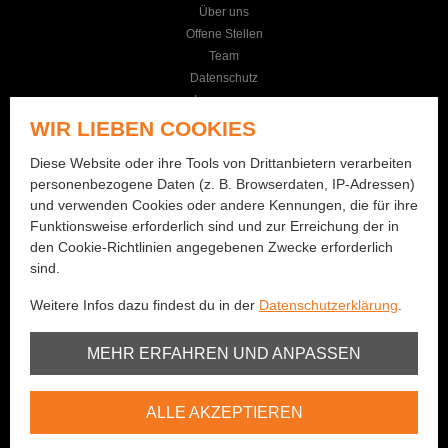
Über uns
Offene Stellen
Team
Datenschutz
Impressum
AGB
WIR LIEBEN COOKIES
KONTAKT
Diese Website oder ihre Tools von Drittanbietern verarbeiten
personenbezogene Daten (z. B. Browserdaten, IP-Adressen)
Seilereistrasse 19
und verwenden Cookies oder andere Kennungen, die für ihre
3114 Wichtrach
Funktionsweise erforderlich sind und zur Erreichung der in
+41 (0)31 781 01 77
den Cookie-Richtlinien angegebenen Zwecke erforderlich
sind.
info@bernhard-fishing.ch
Weitere Infos dazu findest du in der
Datenschutzerklärung
.
Montag geschlossen
Dienstag bis Freitag:
Unbedingt erforderlich
MEHR ERFAHREN UND ANPASSEN
08:00 - 12:00 Uhr / 13:30 - 18:30 Uhr
Samstag:
Youtube
08:00 - 16:00 Uhr
ALLE AKZEPTIEREN
Vimeo