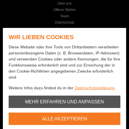
Über uns
Offene Stellen
Team
Datenschutz
Impressum
AGB
WIR LIEBEN COOKIES
KONTAKT
Diese Website oder ihre Tools von Drittanbietern verarbeiten
personenbezogene Daten (z. B. Browserdaten, IP-Adressen)
Seilereistrasse 19
und verwenden Cookies oder andere Kennungen, die für ihre
3114 Wichtrach
Funktionsweise erforderlich sind und zur Erreichung der in
+41 (0)31 781 01 77
den Cookie-Richtlinien angegebenen Zwecke erforderlich
sind.
info@bernhard-fishing.ch
Weitere Infos dazu findest du in der
Datenschutzerklärung
.
Montag geschlossen
Dienstag bis Freitag:
Unbedingt erforderlich
MEHR ERFAHREN UND ANPASSEN
08:00 - 12:00 Uhr / 13:30 - 18:30 Uhr
Samstag:
Youtube
08:00 - 16:00 Uhr
ALLE AKZEPTIEREN
Vimeo