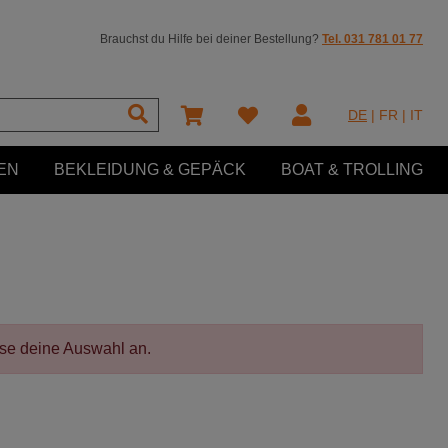
Brauchst du Hilfe bei deiner Bestellung?
Tel. 031 781 01 77
DE
|
FR
|
IT
EN
BEKLEIDUNG & GEPÄCK
BOAT & TROLLING
sse deine Auswahl an.