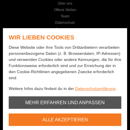
Über uns
Offene Stellen
Team
Datenschutz
Impressum
AGB
WIR LIEBEN COOKIES
KONTAKT
Diese Website oder ihre Tools von Drittanbietern verarbeiten
personenbezogene Daten (z. B. Browserdaten, IP-Adressen)
Seilereistrasse 19
und verwenden Cookies oder andere Kennungen, die für ihre
3114 Wichtrach
Funktionsweise erforderlich sind und zur Erreichung der in
+41 (0)31 781 01 77
den Cookie-Richtlinien angegebenen Zwecke erforderlich
sind.
info@bernhard-fishing.ch
Weitere Infos dazu findest du in der
Datenschutzerklärung
.
Montag geschlossen
Dienstag bis Freitag:
Unbedingt erforderlich
MEHR ERFAHREN UND ANPASSEN
08:00 - 12:00 Uhr / 13:30 - 18:30 Uhr
Samstag:
Youtube
08:00 - 16:00 Uhr
ALLE AKZEPTIEREN
Vimeo