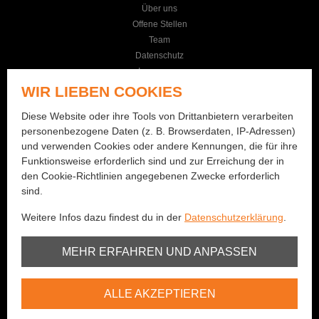
Über uns
Offene Stellen
Team
Datenschutz
Impressum
AGB
WIR LIEBEN COOKIES
KONTAKT
Diese Website oder ihre Tools von Drittanbietern verarbeiten
personenbezogene Daten (z. B. Browserdaten, IP-Adressen)
Seilereistrasse 19
und verwenden Cookies oder andere Kennungen, die für ihre
3114 Wichtrach
Funktionsweise erforderlich sind und zur Erreichung der in
+41 (0)31 781 01 77
den Cookie-Richtlinien angegebenen Zwecke erforderlich
sind.
info@bernhard-fishing.ch
Weitere Infos dazu findest du in der
Datenschutzerklärung
.
Montag geschlossen
Dienstag bis Freitag:
Unbedingt erforderlich
MEHR ERFAHREN UND ANPASSEN
08:00 - 12:00 Uhr / 13:30 - 18:30 Uhr
Samstag:
Youtube
08:00 - 16:00 Uhr
ALLE AKZEPTIEREN
Vimeo