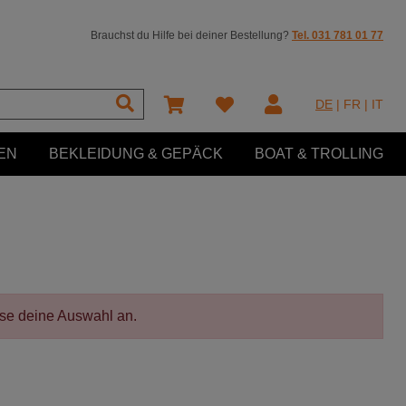
Brauchst du Hilfe bei deiner Bestellung?
Tel. 031 781 01 77
DE
|
FR
|
IT
EN
BEKLEIDUNG & GEPÄCK
BOAT & TROLLING
sse deine Auswahl an.