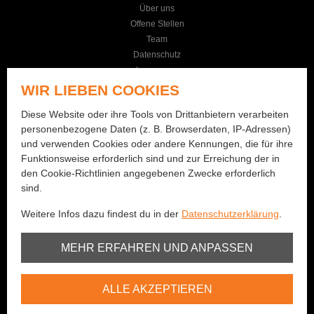
Über uns
Offene Stellen
Team
Datenschutz
Impressum
AGB
WIR LIEBEN COOKIES
KONTAKT
Diese Website oder ihre Tools von Drittanbietern verarbeiten
personenbezogene Daten (z. B. Browserdaten, IP-Adressen)
Seilereistrasse 19
und verwenden Cookies oder andere Kennungen, die für ihre
3114 Wichtrach
Funktionsweise erforderlich sind und zur Erreichung der in
+41 (0)31 781 01 77
den Cookie-Richtlinien angegebenen Zwecke erforderlich
sind.
info@bernhard-fishing.ch
Weitere Infos dazu findest du in der
Datenschutzerklärung
.
Montag geschlossen
Dienstag bis Freitag:
Unbedingt erforderlich
MEHR ERFAHREN UND ANPASSEN
08:00 - 12:00 Uhr / 13:30 - 18:30 Uhr
Samstag:
Youtube
08:00 - 16:00 Uhr
ALLE AKZEPTIEREN
Vimeo