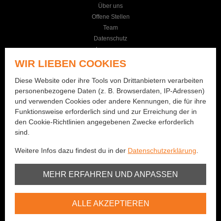
Über uns
Offene Stellen
Team
Datenschutz
Impressum
AGB
WIR LIEBEN COOKIES
KONTAKT
Diese Website oder ihre Tools von Drittanbietern verarbeiten
personenbezogene Daten (z. B. Browserdaten, IP-Adressen)
Seilereistrasse 19
und verwenden Cookies oder andere Kennungen, die für ihre
3114 Wichtrach
Funktionsweise erforderlich sind und zur Erreichung der in
+41 (0)31 781 01 77
den Cookie-Richtlinien angegebenen Zwecke erforderlich
sind.
info@bernhard-fishing.ch
Weitere Infos dazu findest du in der
Datenschutzerklärung
.
Montag geschlossen
Dienstag bis Freitag:
Unbedingt erforderlich
MEHR ERFAHREN UND ANPASSEN
08:00 - 12:00 Uhr / 13:30 - 18:30 Uhr
Samstag:
Youtube
08:00 - 16:00 Uhr
ALLE AKZEPTIEREN
Vimeo