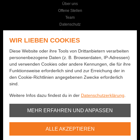
Über uns
Offene Stellen
Team
Datenschutz
Impressum
AGB
WIR LIEBEN COOKIES
KONTAKT
Diese Website oder ihre Tools von Drittanbietern verarbeiten
personenbezogene Daten (z. B. Browserdaten, IP-Adressen)
Seilereistrasse 19
und verwenden Cookies oder andere Kennungen, die für ihre
3114 Wichtrach
Funktionsweise erforderlich sind und zur Erreichung der in
+41 (0)31 781 01 77
den Cookie-Richtlinien angegebenen Zwecke erforderlich
sind.
info@bernhard-fishing.ch
Weitere Infos dazu findest du in der
Datenschutzerklärung
.
Montag geschlossen
Dienstag bis Freitag:
Unbedingt erforderlich
MEHR ERFAHREN UND ANPASSEN
08:00 - 12:00 Uhr / 13:30 - 18:30 Uhr
Samstag:
Youtube
08:00 - 16:00 Uhr
ALLE AKZEPTIEREN
Vimeo