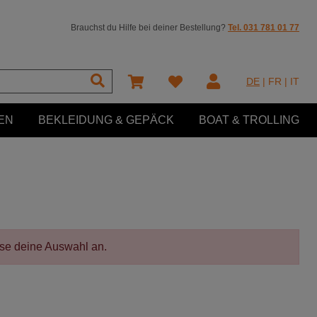
Brauchst du Hilfe bei deiner Bestellung?
Tel. 031 781 01 77
DE
|
FR
|
IT
EN
BEKLEIDUNG & GEPÄCK
BOAT & TROLLING
sse deine Auswahl an.