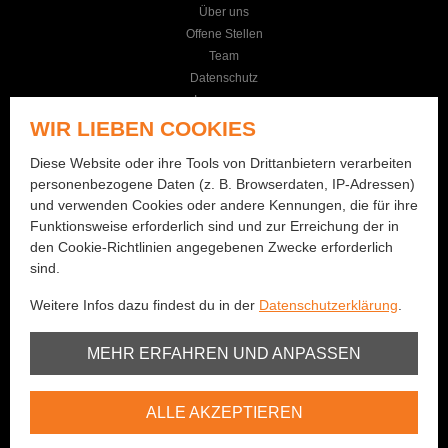
Über uns
Offene Stellen
Team
Datenschutz
Impressum
AGB
WIR LIEBEN COOKIES
KONTAKT
Diese Website oder ihre Tools von Drittanbietern verarbeiten
personenbezogene Daten (z. B. Browserdaten, IP-Adressen)
Seilereistrasse 19
und verwenden Cookies oder andere Kennungen, die für ihre
3114 Wichtrach
Funktionsweise erforderlich sind und zur Erreichung der in
+41 (0)31 781 01 77
den Cookie-Richtlinien angegebenen Zwecke erforderlich
sind.
info@bernhard-fishing.ch
Weitere Infos dazu findest du in der
Datenschutzerklärung
.
Montag geschlossen
Dienstag bis Freitag:
Unbedingt erforderlich
MEHR ERFAHREN UND ANPASSEN
08:00 - 12:00 Uhr / 13:30 - 18:30 Uhr
Samstag:
Youtube
08:00 - 16:00 Uhr
ALLE AKZEPTIEREN
Vimeo